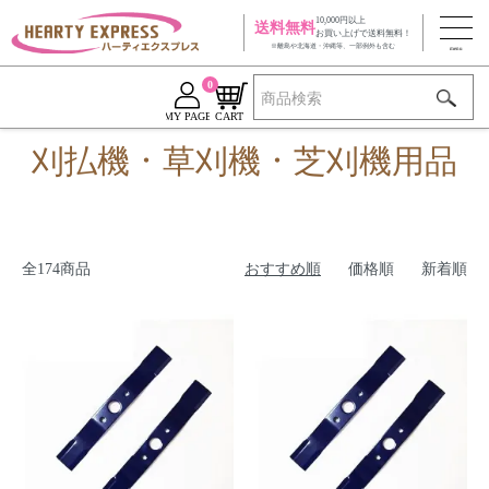
10,000円以上
送料無料
お買い上げで送料無料！
※離島や北海道・沖縄等、一部例外も含む
0
MY PAGE
CART
刈払機・草刈機・芝刈機用品
全174商品
おすすめ順
価格順
新着順