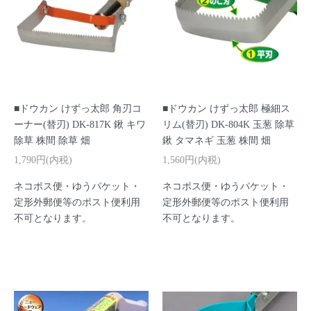
■ドウカン けずっ太郎 角刃コ
■ドウカン けずっ太郎 極細ス
ーナー(替刃) DK-817K 鍬 キワ
リム(替刃) DK-804K 玉葱 除草
除草 株間 除草 畑
鍬 タマネギ 玉葱 株間 畑
1,790円(内税)
1,560円(内税)
ネコポス便・ゆうパケット・
ネコポス便・ゆうパケット・
定形外郵便等のポスト便利用
定形外郵便等のポスト便利用
不可となります。
不可となります。