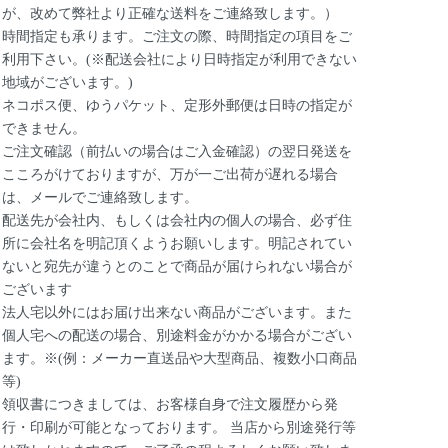
が、改めて弊社より正確な送料をご連絡致します。）
時間指定も承ります。ご注文の際、時間指定の項目をご
利用下さい。(※配送会社により日時指定が利用できない
地域がございます。)
ネコポス便、ゆうパケット、定形外郵便は日時の指定が
できません。
ご注文確認（前払いの場合はご入金確認）の翌日発送を
こころがけておりますが、万が一ご出荷が遅れる場合
は、メールでご連絡致します。
配送先が会社内、もしくは会社内の個人の場合、必ず住
所に会社名を明記頂くようお願いします。明記されてい
ないと宛先が違うとのことで商品が届けられない場合が
ございます
法人宅以外にはお届け出来ない商品がございます。また
個人宅への配送の場合、別途料金がかかる場合がござい
ます。※(例：メーカー直送品や大型商品、複数小口商品
等)
領収書につきましては、お客様自身で注文履歴から発
行・印刷が可能となっております。 当店から別途発行等