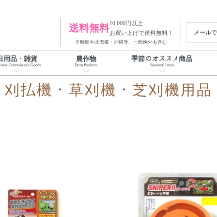
10,000円以上
送料無料
メール
お買い上げで送料無料！
※離島や北海道・沖縄等、一部例外も含む
日用品・雑貨
農作物
季節のオススメ商品
anese Convenience Goods
Farm Products
Seasonal Items
刈払機・草刈機・芝刈機用品