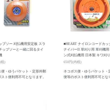
ップソー 刈払機用安定板 スラ
■HEART ナイロンコードカッ
 チップソーと一緒に回るタイ
ナイパーII 草刈り用 草刈機用
機
ン式刈払機用 日本製 キワ刈
内税)
650円(内税)
ス便・ゆうパケット・定形外郵
ネコポス便・ゆうパケット・
ポスト便利用不可となります。
便等のポスト便利用不可とな