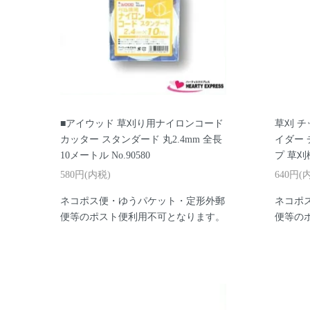
■アイウッド 草刈り用ナイロンコード
草刈 チ
カッター スタンダード 丸2.4mm 全長
イダー
10メートル No.90580
プ 草刈
580円(内税)
640円(
ネコポス便・ゆうパケット・定形外郵
ネコポ
便等のポスト便利用不可となります。
便等の