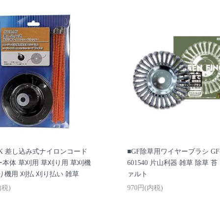
AK 差し込み式ナイロンコード
■GF除草用ワイヤーブラシ GF-
本体 草刈用 草刈り用 草刈機
601540 片山利器 雑草 除草 
り機用 刈払 刈り払い 雑草
ァルト
内税)
970円(内税)