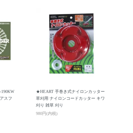
190KW
★HEART 手巻き式ナイロンカッター
苔 アスフ
草刈用 ナイロンコードカッター キワ
刈り 雑草 刈り
980円(内税)