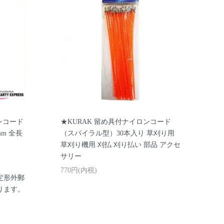
ンコード
★KURAK 留め具付ナイロンコード
mm 全長
（スパイラル型）30本入り 草刈り用
草刈り機用 刈払 刈り払い 部品 アクセ
サリー
770円(内税)
定形外郵
ります。