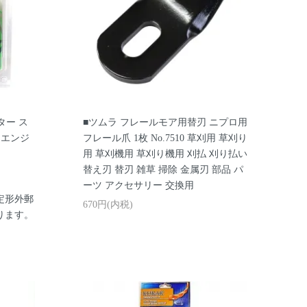
ター ス
■ツムラ フレールモア用替刃 ニプロ用
 エンジ
フレール爪 1枚 No.7510 草刈用 草刈り
り
用 草刈機用 草刈り機用 刈払 刈り払い
替え刃 替刃 雑草 掃除 金属刃 部品 パ
ーツ アクセサリー 交換用
定形外郵
670円(内税)
ります。