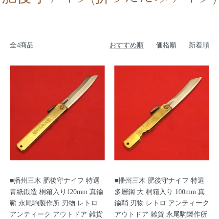
全4商品
おすすめ順
価格順
新着順
■播州三木 肥後守ナイフ 特選
■播州三木 肥後守ナイフ 特選
青紙鍛造 桐箱入り120mm 真鍮
多層鋼 大 桐箱入り 100mm 真
鞘 永尾駒製作所 刃物 レトロ
鍮鞘 刃物 レトロ アンティーク
アンティーク アウトドア 雑貨
アウトドア 雑貨 永尾駒製作所