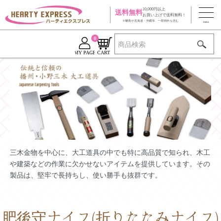
10,000円以上
送料無料
お買い上げで送料無料！
※離島や北海道・沖縄等、一部例外も含む
0
MY PAGE
CART
三木金物を中心に、大工道具の中でも特に高品質で知られ、木工
や建築などの作業に欠かせないアイテムを提供しています。その
製品は、堅牢で長持ちし、使い勝手も抜群です。
肥後守ナイフ(折りたたみナイフ)