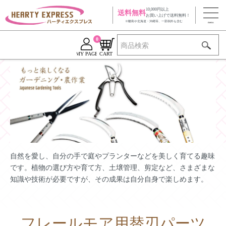
10,000円以上
送料無料
お買い上げで送料無料！
※離島や北海道・沖縄等、一部例外も含む
0
MY PAGE
CART
自然を愛し、自分の手で庭やプランターなどを美しく育てる趣味
です。植物の選び方や育て方、土壌管理、剪定など、さまざまな
知識や技術が必要ですが、その成果は自分自身で楽しめます。
フレールモア用替刃パーツ