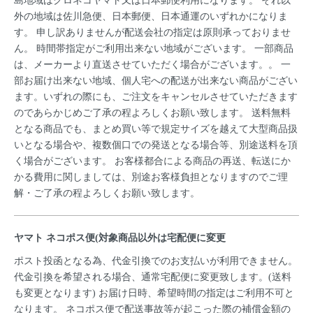
島地域はクロネコヤマト又は日本郵便利用になります。 それ以
外の地域は佐川急便、日本郵便、日本通運のいずれかになりま
す。 申し訳ありませんが配送会社の指定は原則承っておりませ
ん。 時間帯指定がご利用出来ない地域がございます。 一部商品
は、メーカーより直送させていただく場合がございます。。 一
部お届け出来ない地域、個人宅への配送が出来ない商品がござい
ます。いずれの際にも、ご注文をキャンセルさせていただきます
のであらかじめご了承の程よろしくお願い致します。 送料無料
となる商品でも、まとめ買い等で規定サイズを越えて大型商品扱
いとなる場合や、複数個口での発送となる場合等、別途送料を頂
く場合がございます。 お客様都合による商品の再送、転送にか
かる費用に関しましては、別途お客様負担となりますのでご理
解・ご了承の程よろしくお願い致します。
ヤマト ネコポス便(対象商品以外は宅配便に変更
ポスト投函となる為、代金引換でのお支払いが利用できません。
代金引換を希望される場合、通常宅配便に変更致します。(送料
も変更となります) お届け日時、希望時間の指定はご利用不可と
なります。 ネコポス便で配送事故等が起こった際の補償金額の