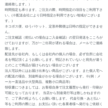
連絡致します。）
時間指定も承ります。ご注文の際、時間指定の項目をご利用下さ
い。(※配送会社により日時指定が利用できない地域がございま
す。)
ネコポス便、ゆうパケット、定形外郵便は日時の指定ができませ
ん。
ご注文確認（前払いの場合はご入金確認）の翌日発送をこころが
けておりますが、万が一ご出荷が遅れる場合は、メールでご連絡
致します。
配送先が会社内、もしくは会社内の個人の場合、必ず住所に会社
名を明記頂くようお願いします。明記されていないと宛先が違う
とのことで商品が届けられない場合がございます
法人宅以外にはお届け出来ない商品がございます。また個人宅へ
の配送の場合、別途料金がかかる場合がございます。※(例：メ
ーカー直送品や大型商品、複数小口商品等)
領収書につきましては、お客様自身で注文履歴から発行・印刷が
可能となっております。 当店から別途発行等は致しかねますの
で、ご了承の程よろしくお願い致します。 代金引換・あと払い
等をご利用の際には、お支払い頂いた各業者様へ発行をご依頼く