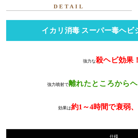
DETAIL
イカリ消毒 スーパー毒ヘビジェ
殺ヘビ効果
強力な
離れたところからヘ
強力噴射で
約1～4時間で衰弱
効果は
仕様