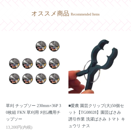
オススメ商品
Recommended Items
草刈 チップソー 230mm×36P 3
■愛農 園芸クリップ(大)50個セ
0枚組 FKN 草刈用 刈払機用チ
ット【TG08028】園芸ばさみ
ップソー
誘引作業 洗濯ばさみ トマト キ
ュウリ ナス
13,200円(内税)