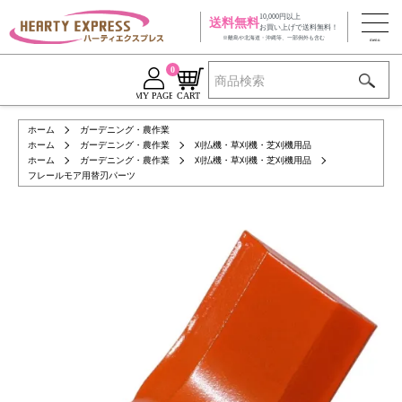
10,000円以上
送料無料
お買い上げで送料無料！
※離島や北海道・沖縄等、一部例外も含む
0
MY PAGE
CART
ホーム
ガーデニング・農作業
ホーム
ガーデニング・農作業
刈払機・草刈機・芝刈機用品
ホーム
ガーデニング・農作業
刈払機・草刈機・芝刈機用品
フレールモア用替刃パーツ