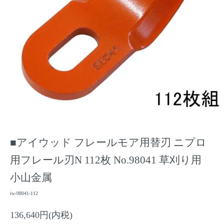
■アイウッド フレールモア用替刃 ニプロ
用フレール刃N 112枚 No.98041 草刈り用
小山金属
iw-98041-112
136,640円(内税)