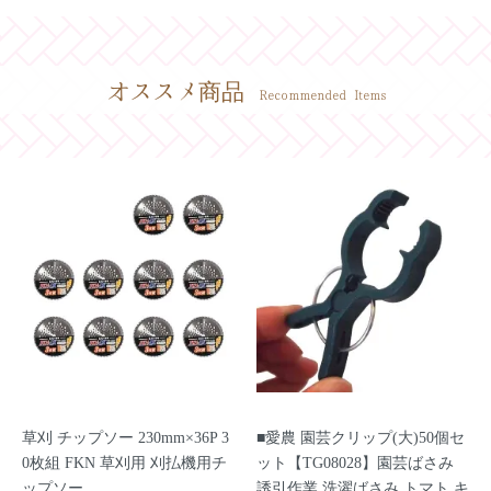
オススメ商品
Recommended Items
草刈 チップソー 230mm×36P 3
■愛農 園芸クリップ(大)50個セ
0枚組 FKN 草刈用 刈払機用チ
ット【TG08028】園芸ばさみ
ップソー
誘引作業 洗濯ばさみ トマト キ