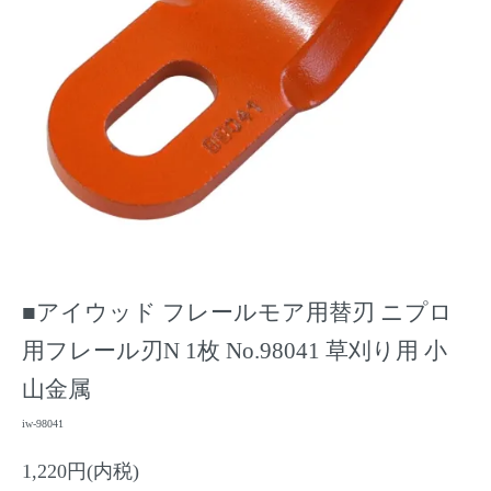
■アイウッド フレールモア用替刃 ニプロ
用フレール刃N 1枚 No.98041 草刈り用 小
山金属
iw-98041
1,220円(内税)