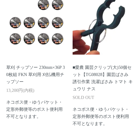
草刈 チップソー 230mm×36P 3
■愛農 園芸クリップ(大)50個セ
0枚組 FKN 草刈用 刈払機用チ
ット【TG08028】園芸ばさみ
ップソー
誘引作業 洗濯ばさみ トマト キ
ュウリ ナス
13,200円(内税)
SOLD OUT
ネコポス便・ゆうパケット・
定形外郵便等のポスト便利用
ネコポス便・ゆうパケット・
不可となります。
定形外郵便等のポスト便利用
不可となります。