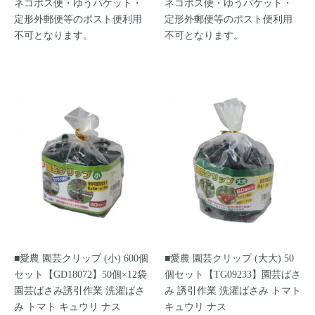
ネコポス便・ゆうパケット・
ネコポス便・ゆうパケット・
定形外郵便等のポスト便利用
定形外郵便等のポスト便利用
不可となります。
不可となります。
■愛農 園芸クリップ (小) 600個
■愛農 園芸クリップ (大大) 50
セット【GD18072】50個×12袋
個セット【TG09233】園芸ばさ
園芸ばさみ誘引作業 洗濯ばさ
み 誘引作業 洗濯ばさみ トマト
み トマト キュウリ ナス
キュウリ ナス