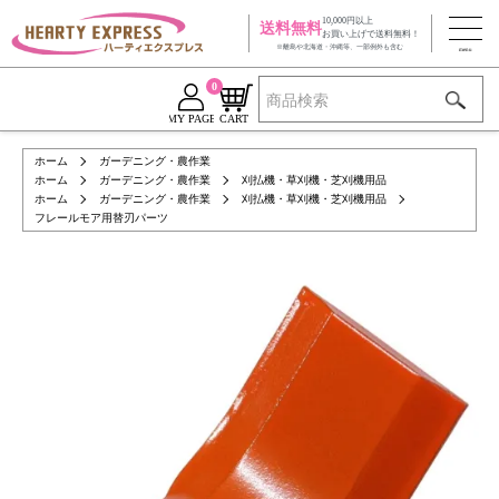
10,000円以上
送料無料
お買い上げで送料無料！
※離島や北海道・沖縄等、一部例外も含む
0
MY PAGE
CART
ホーム
ガーデニング・農作業
ホーム
ガーデニング・農作業
刈払機・草刈機・芝刈機用品
ホーム
ガーデニング・農作業
刈払機・草刈機・芝刈機用品
フレールモア用替刃パーツ