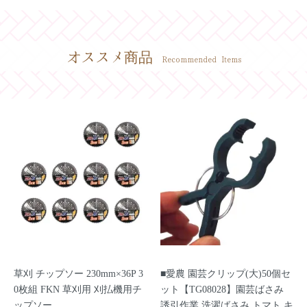
オススメ商品
Recommended Items
草刈 チップソー 230mm×36P 3
■愛農 園芸クリップ(大)50個セ
0枚組 FKN 草刈用 刈払機用チ
ット【TG08028】園芸ばさみ
ップソー
誘引作業 洗濯ばさみ トマト キ