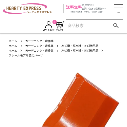
10,000円以上
送料無料
お買い上げで送料無料！
※離島や北海道・沖縄等、一部例外も含む
0
MY PAGE
CART
ホーム
ガーデニング・農作業
ホーム
ガーデニング・農作業
刈払機・草刈機・芝刈機用品
ホーム
ガーデニング・農作業
刈払機・草刈機・芝刈機用品
フレールモア用替刃パーツ