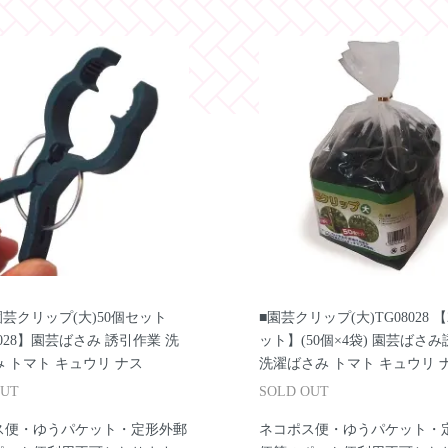
園芸クリップ(大)50個セット
■園芸クリップ(大)TG08028 【
8028】園芸ばさみ 誘引作業 洗
ット】(50個×4袋) 園芸ばさ
 トマト キュウリ ナス
洗濯ばさみ トマト キュウリ 
OUT
SOLD OUT
ス便・ゆうパケット・定形外郵
ネコポス便・ゆうパケット・