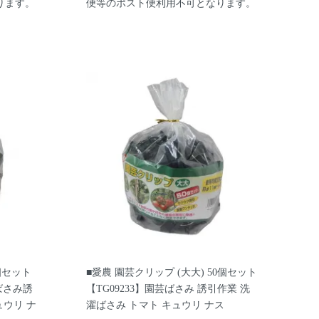
ります。
便等のポスト便利用不可となります。
0個セット
■愛農 園芸クリップ (大大) 50個セット
芸ばさみ誘
【TG09233】園芸ばさみ 誘引作業 洗
ュウリ ナ
濯ばさみ トマト キュウリ ナス