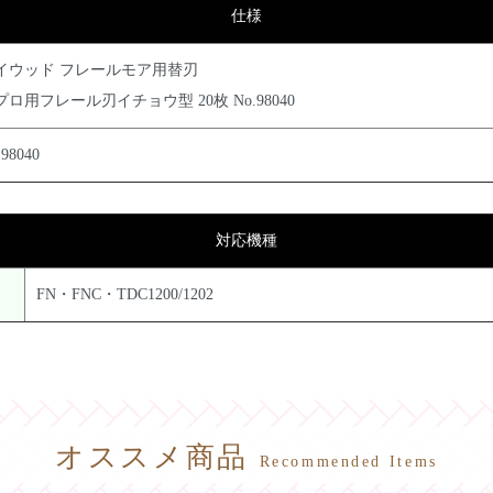
仕様
イウッド フレールモア用替刃
プロ用フレール刃イチョウ型 20枚 No.98040
.98040
対応機種
FN・FNC・TDC1200/1202
オススメ商品
Recommended Items