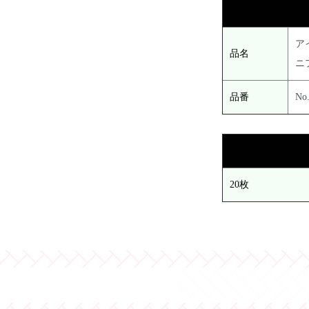
ア
品名
ニ
品番
No
20枚