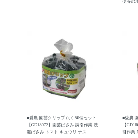
便等の
■愛農 園芸クリップ (小) 50個セット
■愛農 
【GD18072】園芸ばさみ 誘引作業 洗
【GD1
濯ばさみ トマト キュウリ ナス
引作業 