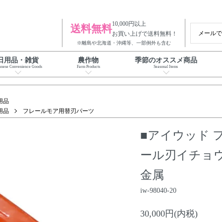
10,000円以上
送料無料
メール
お買い上げで送料無料！
※離島や北海道・沖縄等、一部例外も含む
日用品・雑貨
農作物
季節のオススメ商品
anese Convenience Goods
Farm Products
Seasonal Items
用品
用品
フレールモア用替刃パーツ
■アイウッド 
ール刃イチョウ型 
金属
iw-98040-20
30,000円(内税)