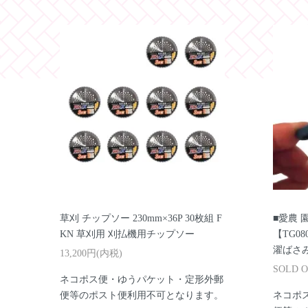
草刈 チップソー 230mm×36P 30枚組 F
■愛農 
KN 草刈用 刈払機用チップソー
【TG0
濯ばさみ
13,200円(内税)
SOLD 
ネコポス便・ゆうパケット・定形外郵
便等のポスト便利用不可となります。
ネコポ