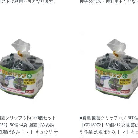
ポスト便利用不可となります。
便等のポスト便利用不可とな
園芸クリップ (小) 200個セット
■愛農 園芸クリップ (小) 60
8072】50個×4袋 園芸ばさみ誘
【GD18072】50個×12袋 園
洗濯ばさみ トマト キュウリ ナ
引作業 洗濯ばさみ トマト キ