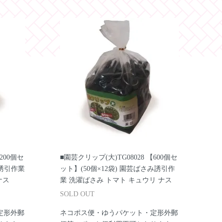
200個セ
■園芸クリップ(大)TG08028 【600個セ
み誘引作業
ット】(50個×12袋) 園芸ばさみ誘引作
ナス
業 洗濯ばさみ トマト キュウリ ナス
SOLD OUT
定形外郵
ネコポス便・ゆうパケット・定形外郵