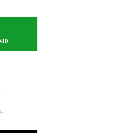
40
。
せ。